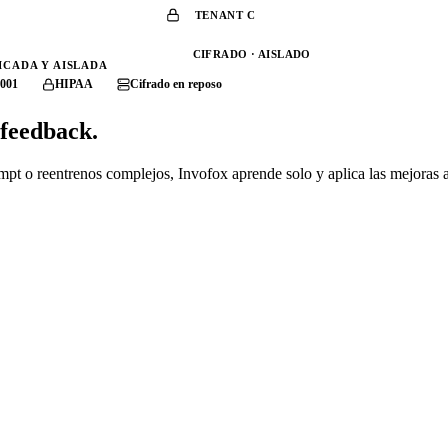
TENANT C
CIFRADO · AISLADO
ICADA Y AISLADA
001
HIPAA
Cifrado en reposo
 feedback.
pt o reentrenos complejos, Invofox aprende solo y aplica las mejoras 