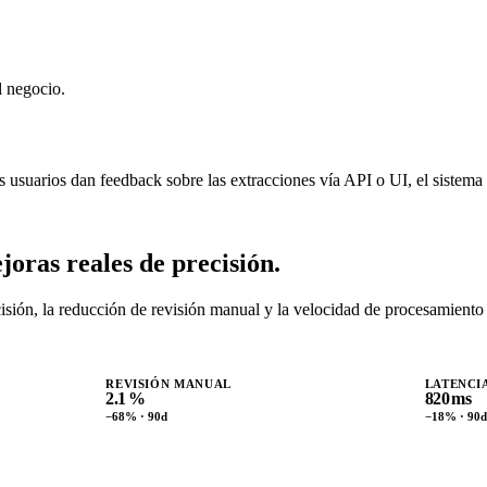
l negocio.
usuarios dan feedback sobre las extracciones vía API o UI, el sistema
joras reales de precisión.
ecisión, la reducción de revisión manual y la velocidad de procesamien
REVISIÓN MANUAL
LATENCIA
2.1
%
820
ms
−68% · 90d
−18% · 90d