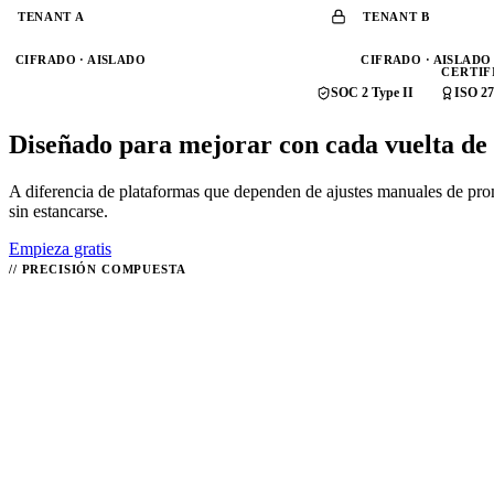
TENANT A
TENANT B
CIFRADO · AISLADO
CIFRADO · AISLADO
CERTIF
SOC 2 Type II
ISO 27
Diseñado para mejorar con
cada vuelta de
A diferencia de plataformas que dependen de ajustes manuales de prom
sin estancarse.
Empieza gratis
//
PRECISIÓN COMPUESTA