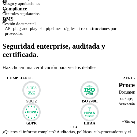
Riesgo y aprobaciones
Compliance
Controles regulatorios
DMS
Gestión documental
API plug-and-play: sin pipelines frágiles ni reconstrucciones por
proveedor.
Seguridad enterprise,
auditada y
certificada.
Haz clic en una certificación para ver los detalles.
COMPLIANCE
ZERO-
Proces
Documentos
backups, s
SOC 2
ISO 27001
Activación o
Sin copi
GDPR
HIPAA
1
/ 3
¿Quieres el informe completo? Auditorías, políticas, sub-procesadores y el