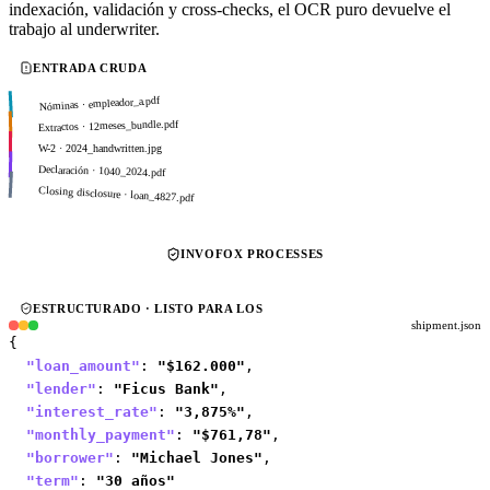
indexación, validación y cross-checks, el OCR puro devuelve el
trabajo al underwriter.
ENTRADA CRUDA
Nóminas · empleador_a.pdf
Extractos · 12meses_bundle.pdf
W-2 · 2024_handwritten.jpg
Declaración · 1040_2024.pdf
Closing disclosure · loan_4827.pdf
INVOFOX PROCESSES
ESTRUCTURADO · LISTO PARA LOS
shipment.json
"loan_amount"
:
"$162.000"
,
"lender"
:
"Ficus Bank"
,
"interest_rate"
:
"3,875%"
,
"monthly_payment"
:
"$761,78"
,
"borrower"
:
"Michael Jones"
,
"term"
:
"30 años"