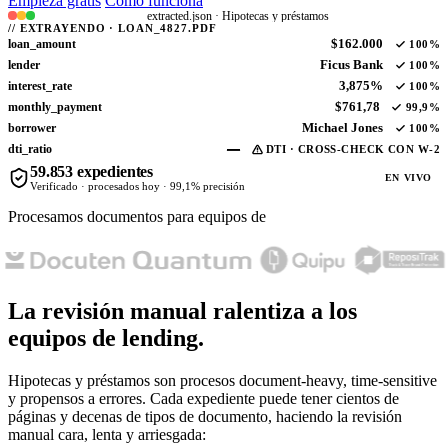
Empieza gratis
Cómo funciona
extracted.json · Hipotecas y préstamos
//
EXTRAYENDO · LOAN_4827.PDF
loan_amount
$162.000
100%
lender
Ficus Bank
100%
interest_rate
3,875%
100%
monthly_payment
$761,78
99,9%
borrower
Michael Jones
100%
dti_ratio
—
DTI · CROSS-CHECK CON W-2
59.854
expedientes
EN VIVO
Verificado · procesados hoy · 99,1% precisión
Procesamos documentos para equipos de
La revisión manual
ralentiza a los
equipos de lending.
Hipotecas y préstamos son procesos document-heavy, time-sensitive
y propensos a errores. Cada expediente puede tener cientos de
páginas y decenas de tipos de documento, haciendo la revisión
manual cara, lenta y arriesgada: